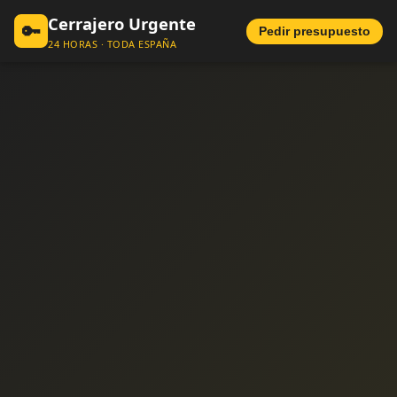
Cerrajero Urgente
🔑
Pedir presupuesto
24 HORAS · TODA ESPAÑA