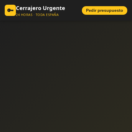
Cerrajero Urgente
🔑
Pedir presupuesto
24 HORAS · TODA ESPAÑA