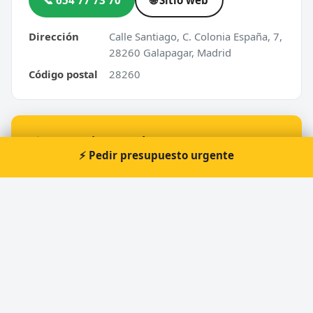
📞 654 77 73 70
🌐 Sitio web
Dirección
Calle Santiago, C. Colonia España, 7,
28260 Galapagar, Madrid
Código postal
28260
⚡ ¿Urgencia en Galapagar?
⚡ Pedir presupuesto urgente
Te atendemos nosotros al momento, 24 horas.
📞 Solicitar llamada
Pedir presupuesto