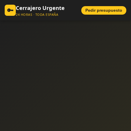
Cerrajero Urgente
🔑
Pedir presupuesto
24 HORAS · TODA ESPAÑA