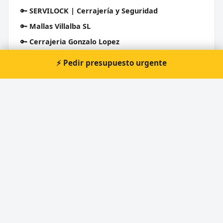
🔑
SERVILOCK | Cerrajería y Seguridad
🔑
Mallas Villalba SL
🔑
Cerrajeria Gonzalo Lopez
🔑
Key Sierra
⚡ Pedir presupuesto urgente
🔑
Cerrajería Fernando
Cerrajero Urgente 24 Horas
Directorio de cerrajeros profesionales en toda España.
Aperturas de puertas, cambios de cerradura y urgencias 24h.
Servicios