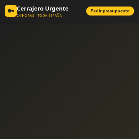
Cerrajero Urgente
🔑
Pedir presupuesto
24 HORAS · TODA ESPAÑA