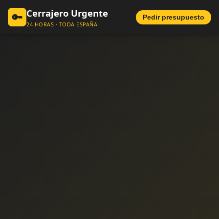
Cerrajero Urgente
🔑
Pedir presupuesto
24 HORAS · TODA ESPAÑA