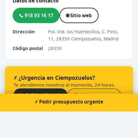
Datos de contacto
📞 918 93 16 17
🌐 Sitio web
Dirección
Pol. Ind. los Huertecillos, C. Pino,
11, 28350 Ciempozuelos, Madrid
Código postal
28350
⚡ ¿Urgencia en Ciempozuelos?
Te atendemos nosotros al momento, 24 horas.
📞 Solicitar llamada
Pedir presupuesto
⚡ Pedir presupuesto urgente
Otros cerrajeros en Ciempozuelos
🔑
Alex Reparaciones-llavescoches