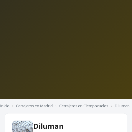
Inicio
›
Cerrajeros en Madrid
›
Cerrajeros en Ciempozuelos
›
Diluman
Diluman