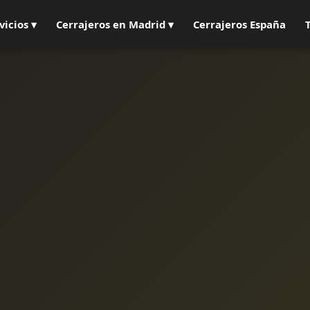
vicios ▾
Cerrajeros en Madrid ▾
Cerrajeros España