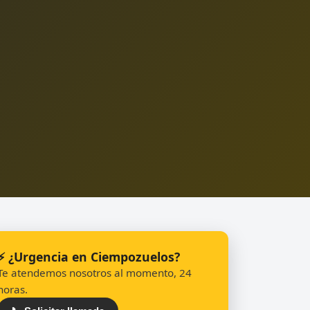
⚡ ¿Urgencia en Ciempozuelos?
Te atendemos nosotros al momento, 24
horas.