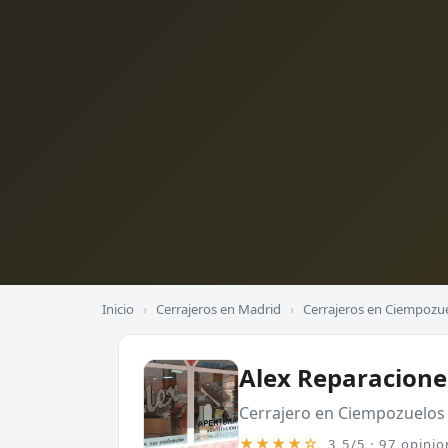
Inicio
›
Cerrajeros en Madrid
›
Cerrajeros en Ciempozu
Alex Reparacione
Cerrajero en Ciempozuelos
★★★★☆
3,5/5 · 97 opinio