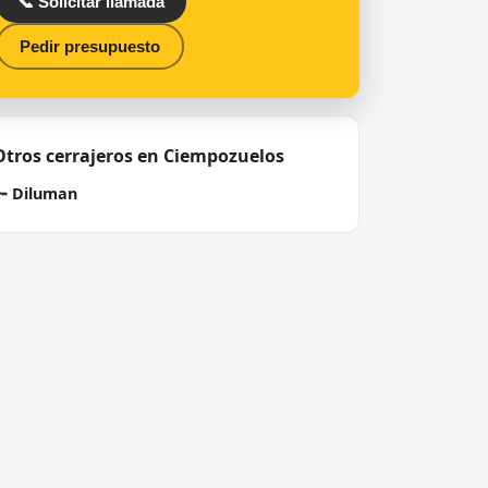
📞 Solicitar llamada
Pedir presupuesto
Otros cerrajeros en Ciempozuelos
🔑
Diluman