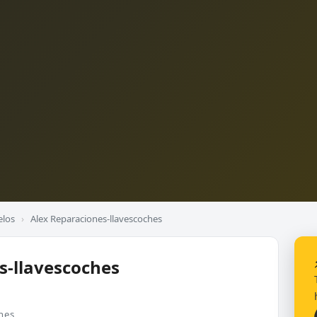
elos
›
Alex Reparaciones-llavescoches
s-llavescoches
nes