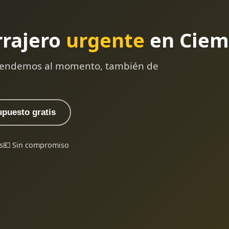
rrajero
urgente
en Ciem
 atendemos al momento, también de
upuesto gratis
s
💶 Sin compromiso