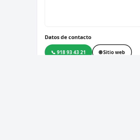
Datos de contacto
📞 918 93 43 21
🌐 Sitio web
Dirección
Calle del Dr. Rivas, 8, Loc
Código postal
28350
Cerrajero Urgente 24 Horas
Servic