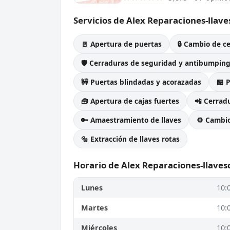
Servicios de Alex Reparaciones-llav
🚪 Apertura de puertas
🔒 Cambio de c
🛡️ Cerraduras de seguridad y antibumpin
🚧 Puertas blindadas y acorazadas
🏪 
🧰 Apertura de cajas fuertes
📲 Cerradu
🔑 Amaestramiento de llaves
⚙️ Cambi
🔩 Extracción de llaves rotas
Horario de Alex Reparaciones-llaves
Lunes
10:
Martes
10:
Miércoles
10: