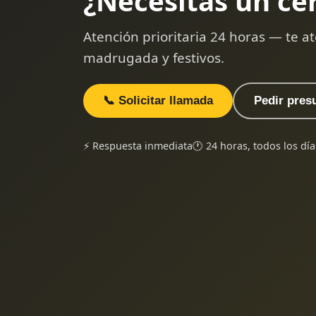
¿Necesitas un ce
Atención prioritaria 24 horas — te
madrugada y festivos.
📞 Solicitar llamada
Pedir pres
⚡ Respuesta inmediata
🕐 24 horas, todos los día