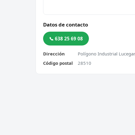
Datos de contacto
📞 638 25 69 08
Dirección
Polígono Industrial Lucega
Código postal
28510
Cerrajero Urgente 24 Horas
Servic
Directorio de cerrajeros profesionales
Apertu
en toda España. Aperturas de
Cambio