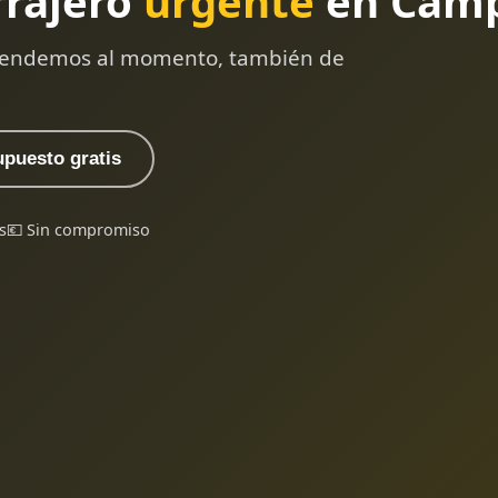
rrajero
urgente
en Camp
 atendemos al momento, también de
upuesto gratis
s
💶 Sin compromiso