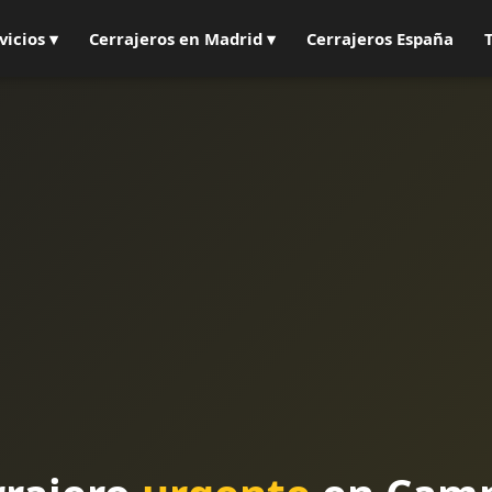
vicios ▾
Cerrajeros en Madrid ▾
Cerrajeros España