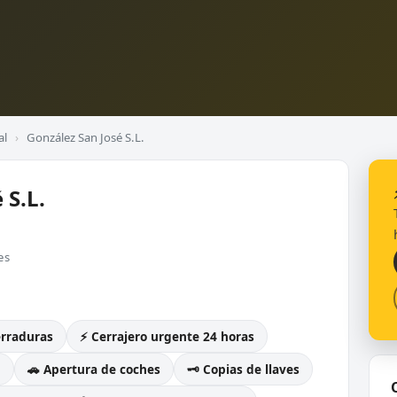
al
›
González San José S.L.
 S.L.
es
erraduras
⚡ Cerrajero urgente 24 horas
g
🚗 Apertura de coches
🗝️ Copias de llaves