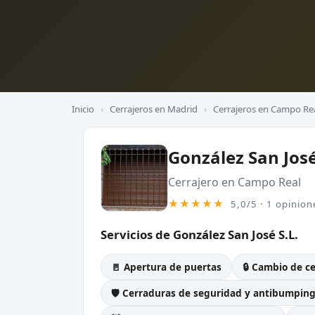
Inicio
›
Cerrajeros en Madrid
›
Cerrajeros en Campo Re
González San José
Cerrajero en Campo Real
★★★★★
5,0/5 · 1 opinion
Servicios de González San José S.L.
🚪 Apertura de puertas
🔒 Cambio de c
🛡️ Cerraduras de seguridad y antibumpin