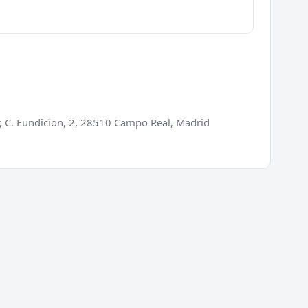
r, C. Fundicion, 2, 28510 Campo Real, Madrid
ios
Directorio
ra de puertas
Cerrajeros en España
 de cerraduras
Cerrajeros en Barcelona