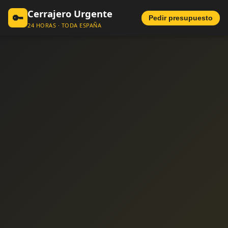
Cerrajero Urgente
🔑
Pedir presupuesto
24 HORAS · TODA ESPAÑA