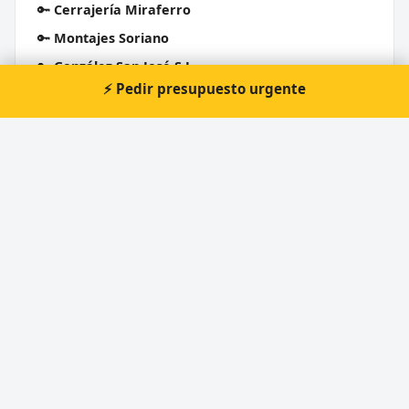
🔑
Cerrajería Miraferro
🔑
Montajes Soriano
🔑
González San José S.L.
⚡ Pedir presupuesto urgente
🔑
Cerrajería Almehi S.L.
Cerrajero Urgente 24 Horas
Directorio de cerrajeros profesionales en toda España.
Aperturas de puertas, cambios de cerradura y urgencias 24h.
Servicios
Apertura de puertas
Cambio de cerraduras