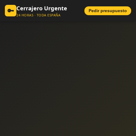
Cerrajero Urgente
🔑
Pedir presupuesto
24 HORAS · TODA ESPAÑA