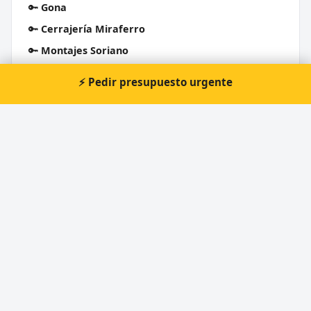
🔑
Gona
🔑
Cerrajería Miraferro
🔑
Montajes Soriano
🔑
González San José S.L.
⚡ Pedir presupuesto urgente
🔑
Cerrajería Almehi S.L.
Cerrajero Urgente 24 Horas
Directorio de cerrajeros profesionales en toda España.
Aperturas de puertas, cambios de cerradura y urgencias 24h.
Servicios
Apertura de puertas