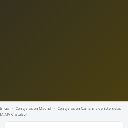
Inicio
›
Cerrajeros en Madrid
›
Cerrajeros en Camarma de Esteruelas
›
MIMV Cristalsol