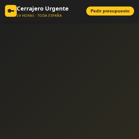
Cerrajero Urgente
🔑
Pedir presupuesto
24 HORAS · TODA ESPAÑA