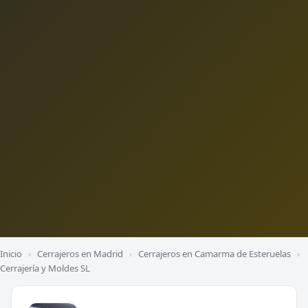
Inicio
›
Cerrajeros en Madrid
›
Cerrajeros en Camarma de Esteruelas
›
Cerrajería y Moldes SL