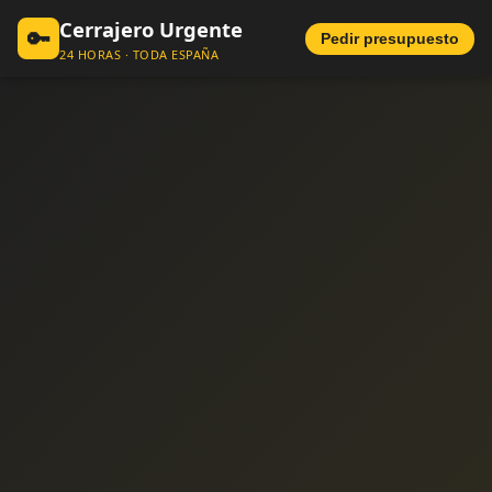
Cerrajero Urgente
🔑
Pedir presupuesto
24 HORAS · TODA ESPAÑA