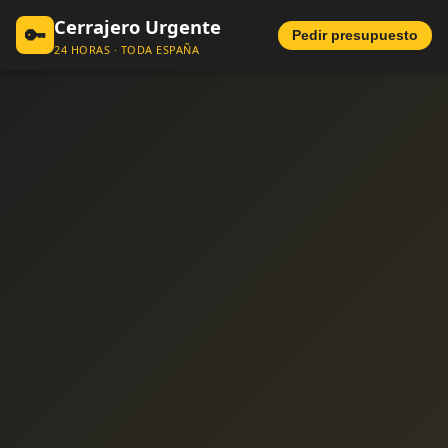
Cerrajero Urgente
🔑
Pedir presupuesto
24 HORAS · TODA ESPAÑA