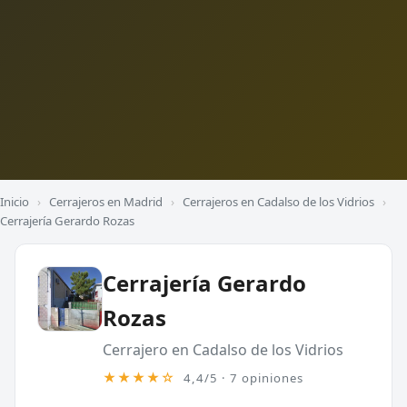
Inicio
›
Cerrajeros en Madrid
›
Cerrajeros en Cadalso de los Vidrios
›
Cerrajería Gerardo Rozas
Cerrajería Gerardo
Rozas
Cerrajero en Cadalso de los Vidrios
★★★★☆
4,4/5 · 7 opiniones