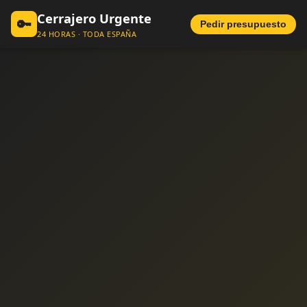
Cerrajero Urgente
🔑
Pedir presupuesto
24 HORAS · TODA ESPAÑA