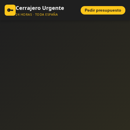
Cerrajero Urgente
🔑
Pedir presupuesto
24 HORAS · TODA ESPAÑA