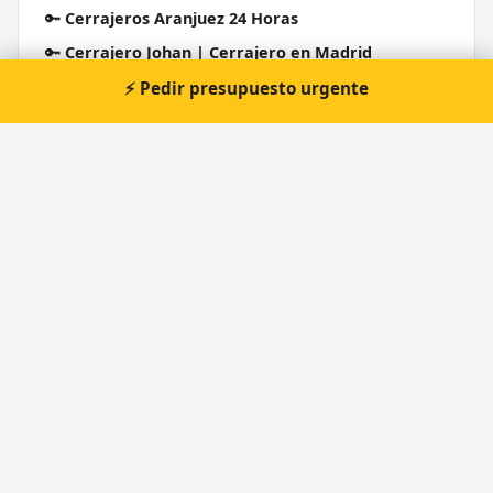
🔑
Cerrajeros Aranjuez 24 Horas
🔑
Cerrajero Johan | Cerrajero en Madrid
🔑
López y García, cerrajería
⚡ Pedir presupuesto urgente
Cerrajero Urgente 24 Horas
Directorio de cerrajeros profesionales en toda España.
Aperturas de puertas, cambios de cerradura y urgencias 24h.
Servicios
Apertura de puertas
Cambio de cerraduras
Cerrajero urgente 24 horas