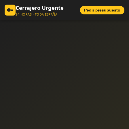
Cerrajero Urgente
🔑
Pedir presupuesto
24 HORAS · TODA ESPAÑA