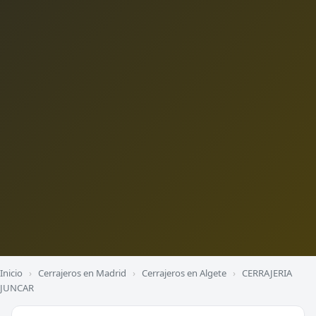
Inicio
›
Cerrajeros en Madrid
›
Cerrajeros en Algete
›
CERRAJERIA
JUNCAR