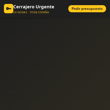
Cerrajero Urgente
🔑
Pedir presupuesto
24 HORAS · TODA ESPAÑA