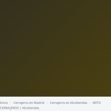
Inicio
›
Cerrajeros en Madrid
›
Cerrajeros en Alcobendas
›
MITO
CERRAJEROS | Alcobendas