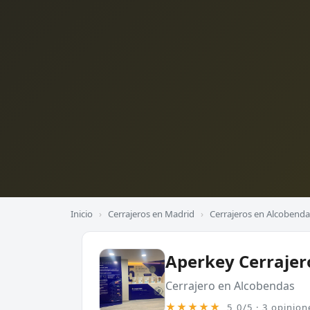
Inicio
›
Cerrajeros en Madrid
›
Cerrajeros en Alcobenda
Aperkey Cerrajer
Cerrajero en Alcobendas
★★★★★
5,0/5 · 3 opinion