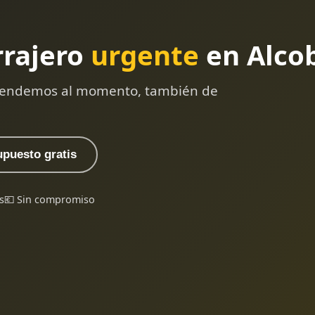
rrajero
urgente
en Alco
 atendemos al momento, también de
upuesto gratis
s
💶 Sin compromiso