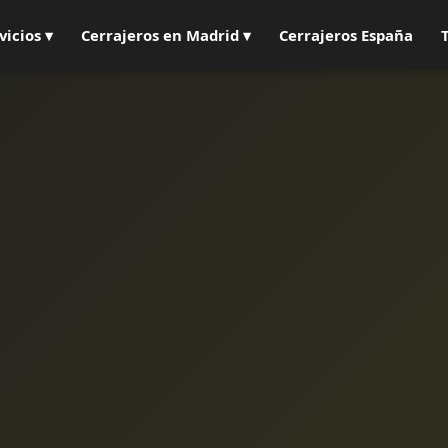
vicios ▾
Cerrajeros en Madrid ▾
Cerrajeros España