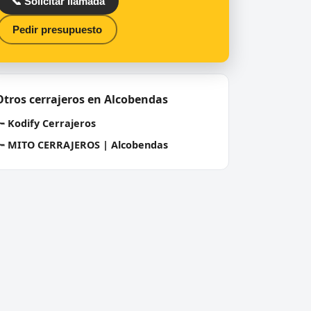
📞 Solicitar llamada
Pedir presupuesto
Otros cerrajeros en Alcobendas
🔑
Kodify Cerrajeros
🔑
MITO CERRAJEROS | Alcobendas