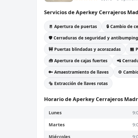
Servicios de Aperkey Cerrajeros Mad
🚪 Apertura de puertas
🔒 Cambio de c
🛡️ Cerraduras de seguridad y antibumpin
🚧 Puertas blindadas y acorazadas
🏪 
🧰 Apertura de cajas fuertes
📲 Cerradu
🔑 Amaestramiento de llaves
⚙️ Cambi
🔩 Extracción de llaves rotas
Horario de Aperkey Cerrajeros Madr
Lunes
9:
Martes
9:
Miércoles
9: