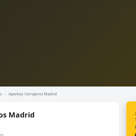
s
›
Aperkey Cerrajeros Madrid
os Madrid
es