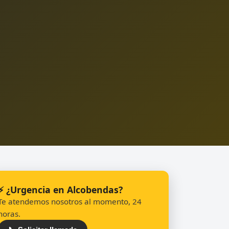
⚡ ¿Urgencia en Alcobendas?
Te atendemos nosotros al momento, 24
horas.