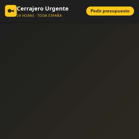
Cerrajero Urgente
🔑
Pedir presupuesto
24 HORAS · TODA ESPAÑA