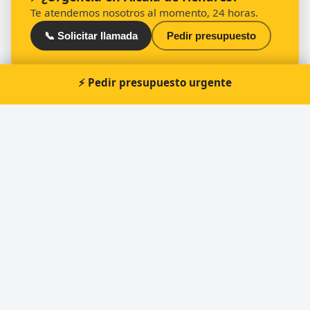
Te atendemos nosotros al momento, 24 horas.
📞 Solicitar llamada
Pedir presupuesto
⚡ Pedir presupuesto urgente
Otros cerrajeros en Alcalá de Henares
🔑
Cerrajería García Fernández
🔑
Cerraokey
🔑
Mundollaves
🔑
MISTER MINIT
🔑
MISTER MINIT
🔑
Cerraokey