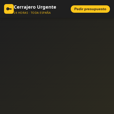
Cerrajero Urgente
🔑
Pedir presupuesto
24 HORAS · TODA ESPAÑA