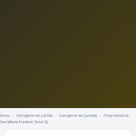
Inicio
›
Cerrajeros en Lérida
›
Cerrajeros en Juneda
›
Forja Artistica i
Serralleria Frederic Simo SL