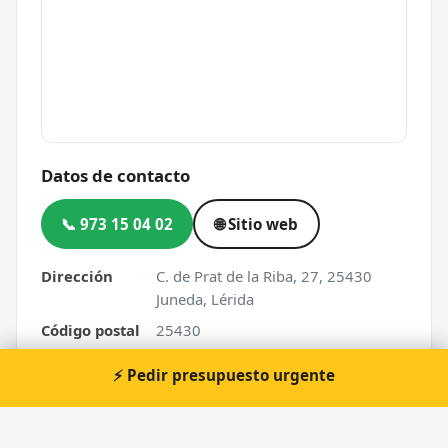
Datos de contacto
📞 973 15 04 02
🌐 Sitio web
Dirección
C. de Prat de la Riba, 27, 25430
Juneda, Lérida
Código postal
25430
⚡ Pedir presupuesto urgente
⚡ ¿Urgencia en Juneda?