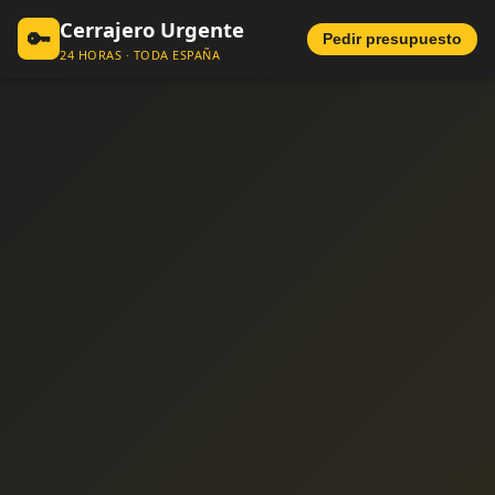
Cerrajero Urgente
🔑
Pedir presupuesto
24 HORAS · TODA ESPAÑA