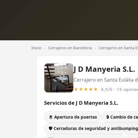
Inicio
›
Cerrajeros en Barcelona
›
Cerrajeros en Santa E
J D Manyeria S.L.
Cerrajero en Santa Eulàlia
★★★★★
4,5/5 · 15 opinio
Servicios de J D Manyeria S.L.
🚪 Apertura de puertas
🔒 Cambio de c
🛡️ Cerraduras de seguridad y antibumpin