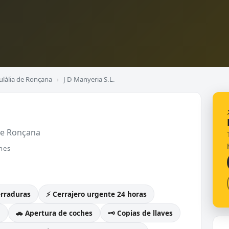
ulàlia de Ronçana
›
J D Manyeria S.L.
 de Ronçana
nes
erraduras
⚡ Cerrajero urgente 24 horas
g
🚗 Apertura de coches
🗝️ Copias de llaves