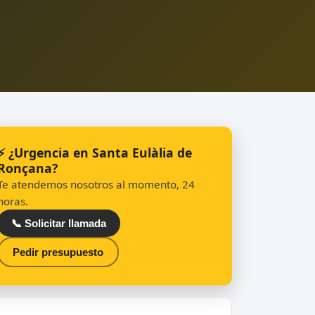
⚡ ¿Urgencia en Santa Eulàlia de
Ronçana?
Te atendemos nosotros al momento, 24
horas.
📞 Solicitar llamada
Pedir presupuesto