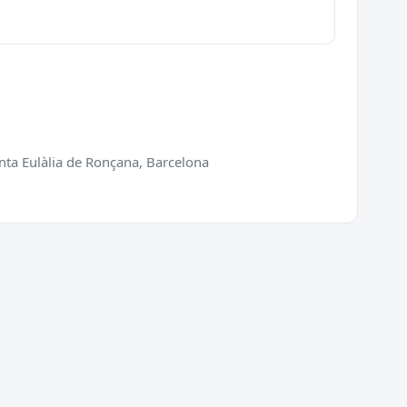
nta Eulàlia de Ronçana, Barcelona
ios
Directorio
ra de puertas
Cerrajeros en España
 de cerraduras
Cerrajeros en Barcelona