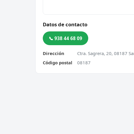
Datos de contacto
📞 938 44 68 09
Dirección
Ctra. Sagrera, 20, 08187 Sa
Código postal
08187
Cerrajero Urgente 24 Horas
Servic
Directorio de cerrajeros profesionales
Apertu
en toda España. Aperturas de
Cambio