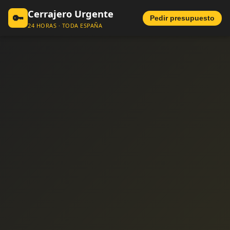
Cerrajero Urgente
🔑
Pedir presupuesto
24 HORAS · TODA ESPAÑA