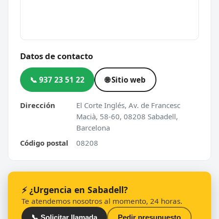
Datos de contacto
📞 937 23 51 22
🌐 Sitio web
Dirección
El Corte Inglés, Av. de Francesc
Macià, 58-60, 08208 Sabadell,
Barcelona
Código postal
08208
⚡ ¿Urgencia en Sabadell?
Te atendemos nosotros al momento, 24 horas.
📞 Solicitar llamada
Pedir presupuesto