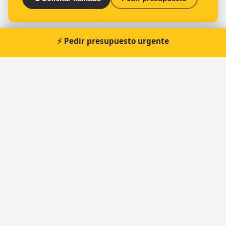
⚡ Pedir presupuesto urgente
Otros cerrajeros en Sabadell
🔑
Cerrajería REYES. Llaves de coche
🔑
Segur-Hogar
🔑
Claus Sabadell
🔑
Serralleria Arc
🔑
Sabater i Serraller Nou Alavedra
🔑
Fer Cema