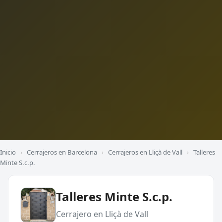
Inicio
›
Cerrajeros en Barcelona
›
Cerrajeros en Lliçà de Vall
›
Talleres
Minte S.c.p.
Talleres Minte S.c.p.
Cerrajero en Lliçà de Vall