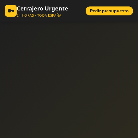
Cerrajero Urgente
🔑
Pedir presupuesto
24 HORAS · TODA ESPAÑA