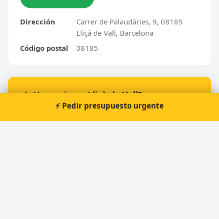
Dirección
Carrer de Palaudàries, 9, 08185
Lliçà de Vall, Barcelona
Código postal
08185
⚡ ¿Urgencia en Lliçà de Vall?
⚡ Pedir presupuesto urgente
Te atendemos nosotros al momento, 24 horas.
📞 Solicitar llamada
Pedir presupuesto
Cerrajero Urgente 24 Horas