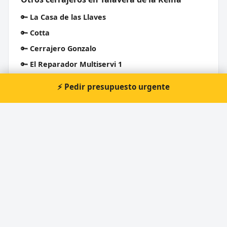
🔑
La Casa de las Llaves
🔑
Cotta
🔑
Cerrajero Gonzalo
🔑
El Reparador Multiservi 1
🔑
El Reparador Multiservi - Llaves - Portiña de San
⚡ Pedir presupuesto urgente
Miguel 47
🔑
Cerrajeria Tejado SL
Cerrajero Urgente 24 Horas
Directorio de cerrajeros profesionales en toda España.
Aperturas de puertas, cambios de cerradura y urgencias 24h.