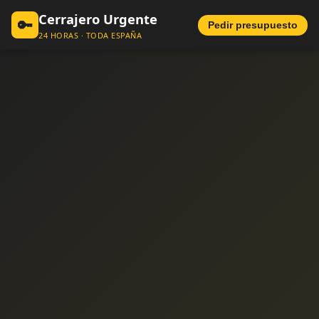
Cerrajero Urgente
🔑
Pedir presupuesto
24 HORAS · TODA ESPAÑA