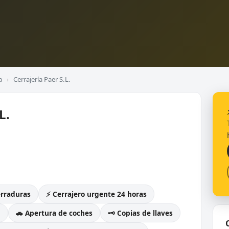
a
›
Cerrajería Paer S.L.
L.
erraduras
⚡ Cerrajero urgente 24 horas
g
🚗 Apertura de coches
🗝️ Copias de llaves