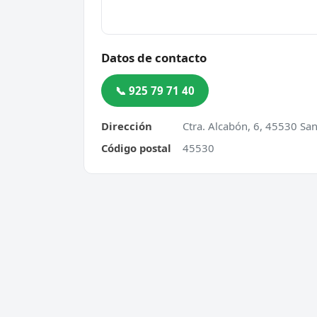
Datos de contacto
📞 925 79 71 40
Dirección
Ctra. Alcabón, 6, 45530 San
Código postal
45530
Cerrajero Urgente 24 Horas
Servic
Directorio de cerrajeros profesionales
Apertu
en toda España. Aperturas de
Cambio