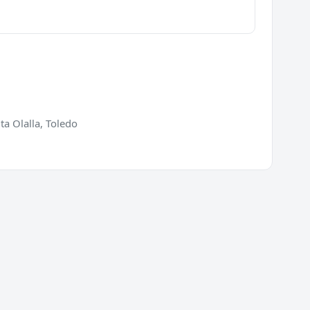
ta Olalla, Toledo
ios
Directorio
ra de puertas
Cerrajeros en España
 de cerraduras
Cerrajeros en Barcelona