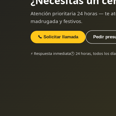
¿Necesitas un ce
Atención prioritaria 24 horas — te
madrugada y festivos.
📞 Solicitar llamada
Pedir pres
⚡ Respuesta inmediata
🕐 24 horas, todos los día