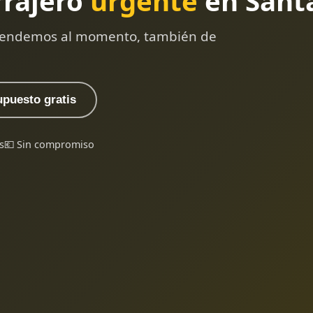
rrajero
urgente
en Santa
 atendemos al momento, también de
upuesto gratis
s
💶 Sin compromiso