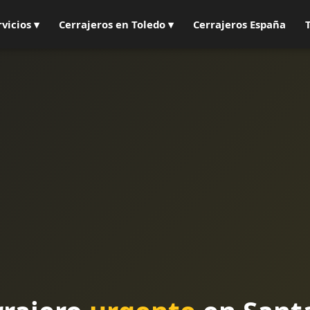
rvicios ▾
Cerrajeros en Toledo ▾
Cerrajeros España