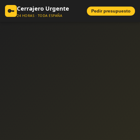
Cerrajero Urgente
🔑
Pedir presupuesto
24 HORAS · TODA ESPAÑA