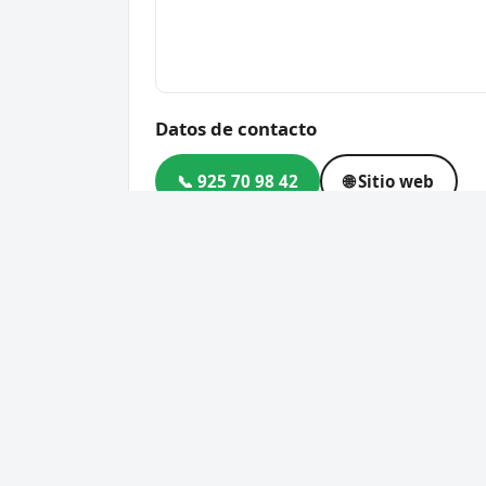
Datos de contacto
📞 925 70 98 42
🌐 Sitio web
Dirección
C. Carpintería, 22, 45638 P
Código postal
45638
Cerrajero Urgente 24 Horas
Servic