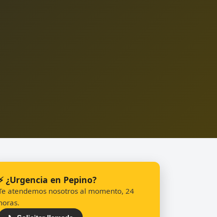
⚡ ¿Urgencia en Pepino?
Te atendemos nosotros al momento, 24
horas.