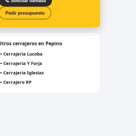
📞 Solicitar llamada
Pedir presupuesto
Otros cerrajeros en Pepino
🔑
Cerrajerìa Lucoba
🔑
Cerrajeria Y Forja
🔑
Cerrajeria Iglesias
🔑
Cerrajero RP