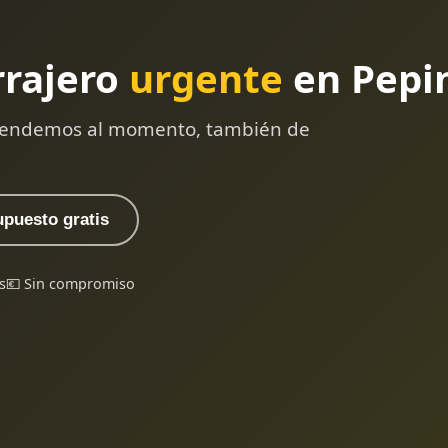
rrajero
urgente
en Pepi
 atendemos al momento, también de
upuesto gratis
s
💶 Sin compromiso