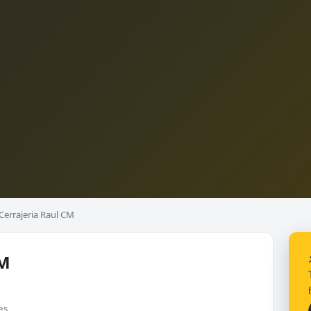
Cerrajeria Raul CM
CM
es