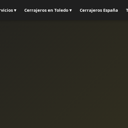
rvicios ▾
Cerrajeros en Toledo ▾
Cerrajeros España