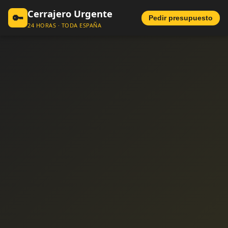
Cerrajero Urgente
🔑
Pedir presupuesto
24 HORAS · TODA ESPAÑA