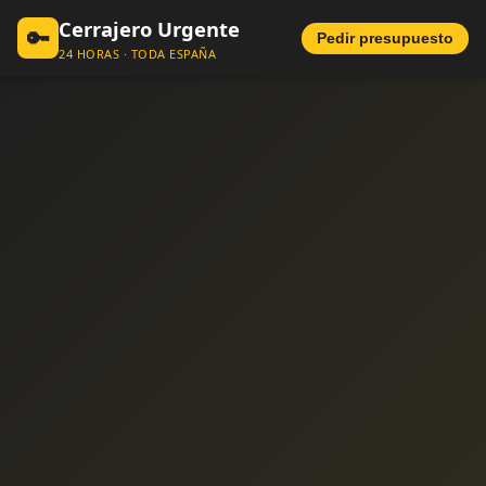
Cerrajero Urgente
🔑
Pedir presupuesto
24 HORAS · TODA ESPAÑA