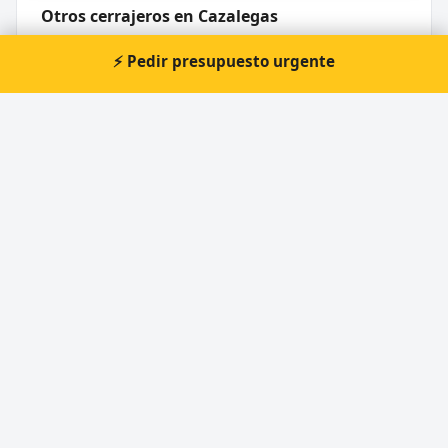
Otros cerrajeros en Cazalegas
🔑
Cerrajería Cazalegas
⚡ Pedir presupuesto urgente
Cerrajero Urgente 24 Horas
Directorio de cerrajeros profesionales en toda España.
Aperturas de puertas, cambios de cerradura y urgencias 24h.
Servicios
Apertura de puertas
Cambio de cerraduras
Cerrajero urgente 24 horas
Cerraduras de seguridad y antibumping