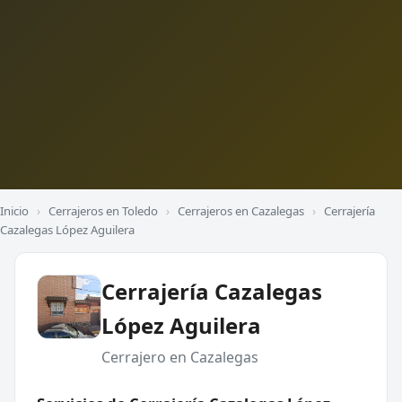
Inicio
›
Cerrajeros en Toledo
›
Cerrajeros en Cazalegas
›
Cerrajería
Cazalegas López Aguilera
Cerrajería Cazalegas
López Aguilera
Cerrajero en Cazalegas