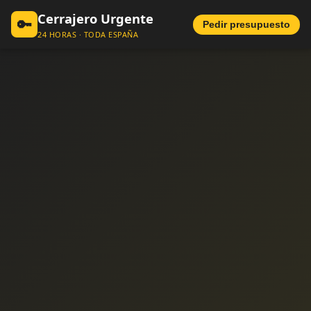
Cerrajero Urgente
🔑
Pedir presupuesto
24 HORAS · TODA ESPAÑA