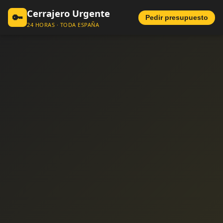
Cerrajero Urgente
🔑
Pedir presupuesto
24 HORAS · TODA ESPAÑA