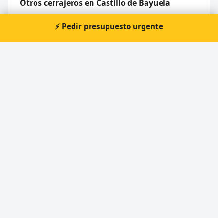
Otros cerrajeros en Castillo de Bayuela
🔑
Cerrajería Ferrero S. L.
⚡ Pedir presupuesto urgente
Cerrajero Urgente 24 Horas
Directorio de cerrajeros profesionales en toda España.
Aperturas de puertas, cambios de cerradura y urgencias 24h.
Servicios
Apertura de puertas
Cambio de cerraduras
Cerrajero urgente 24 horas
Cerraduras de seguridad y antibumping