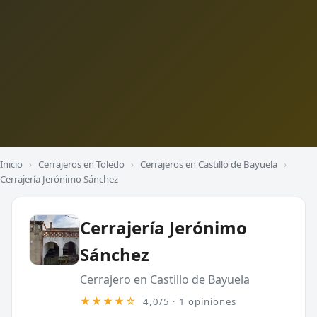
Inicio
›
Cerrajeros en Toledo
›
Cerrajeros en Castillo de Bayuela
›
Cerrajería Jerónimo Sánchez
Cerrajería Jerónimo
Sánchez
Cerrajero en Castillo de Bayuela
★★★★☆
4,0/5 · 1 opiniones