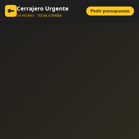
Cerrajero Urgente
🔑
Pedir presupuesto
24 HORAS · TODA ESPAÑA