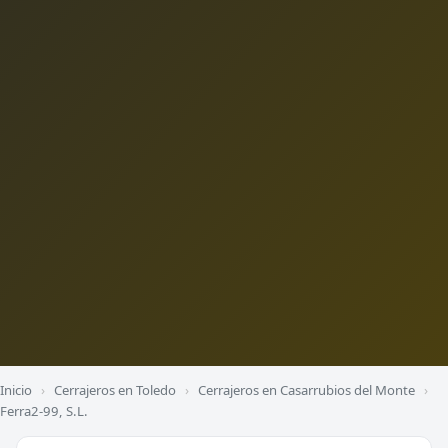
Inicio
›
Cerrajeros en Toledo
›
Cerrajeros en Casarrubios del Monte
›
Ferra2-99, S.L.