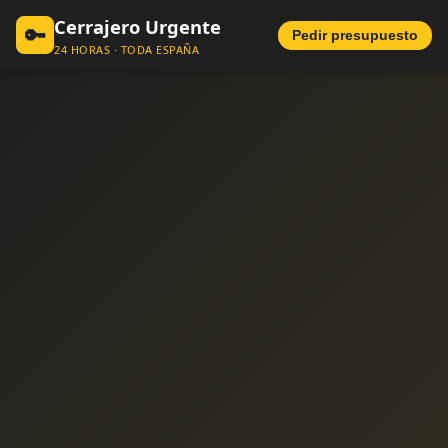
Cerrajero Urgente
🔑
Pedir presupuesto
24 HORAS · TODA ESPAÑA