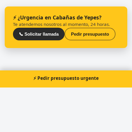
⚡ ¿Urgencia en Cabañas de Yepes?
Te atendemos nosotros al momento, 24 horas.
📞 Solicitar llamada
Pedir presupuesto
⚡ Pedir presupuesto urgente
Cerrajero Urgente 24 Horas
Directorio de cerrajeros profesionales en toda España.
Aperturas de puertas, cambios de cerradura y urgencias 24h.
Servicios
Apertura de puertas