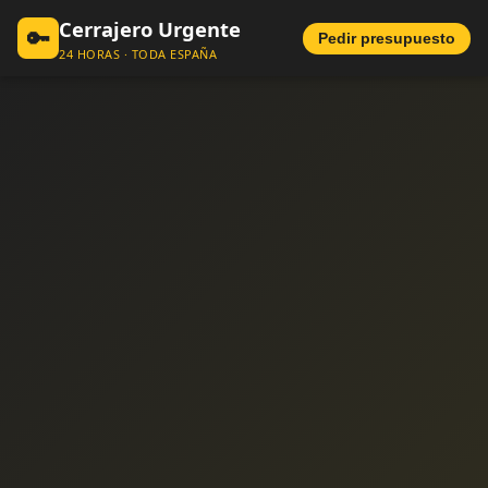
Cerrajero Urgente
🔑
Pedir presupuesto
24 HORAS · TODA ESPAÑA