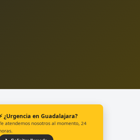
⚡ ¿Urgencia en Guadalajara?
Te atendemos nosotros al momento, 24
horas.