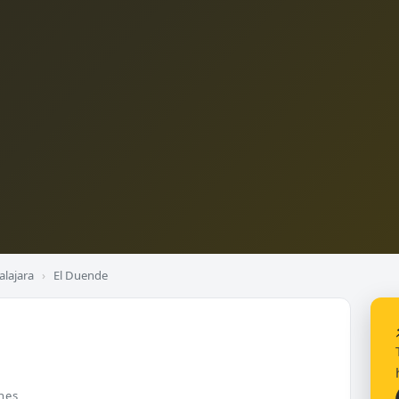
alajara
›
El Duende
nes