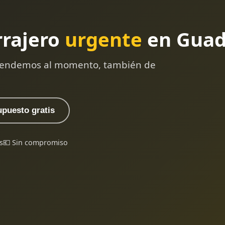
rrajero
urgente
en Guad
 atendemos al momento, también de
upuesto gratis
s
💶 Sin compromiso