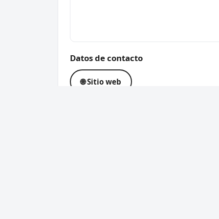
Datos de contacto
🌐 Sitio web
Dirección
Av. de Barcelona, 12, 1900
Código postal
19005
Cerrajero Urgente 24 Horas
Servic