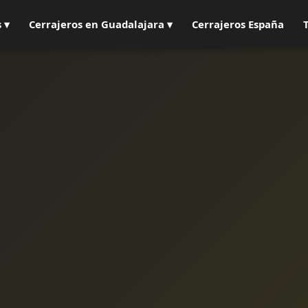
 ▾
Cerrajeros en Guadalajara ▾
Cerrajeros España