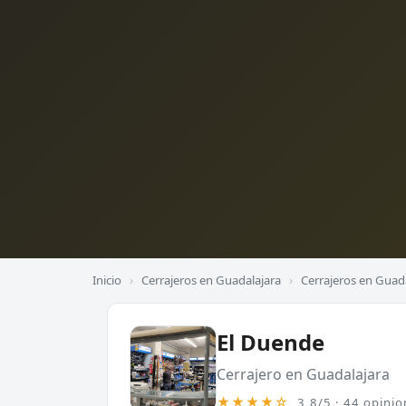
Inicio
›
Cerrajeros en Guadalajara
›
Cerrajeros en Guad
El Duende
Cerrajero en Guadalajara
★★★★☆
3,8/5 · 44 opinio