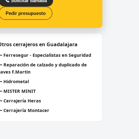
📞 Solicitar llamada
Pedir presupuesto
Otros cerrajeros en Guadalajara
🔑
Ferresegur - Especialistas en Seguridad
🔑
Reparación de calzado y duplicado de
laves F.Martin
🔑
Hidrometal
🔑
MISTER MINIT
🔑
Cerrajería Heras
🔑
Cerrajería Montacer