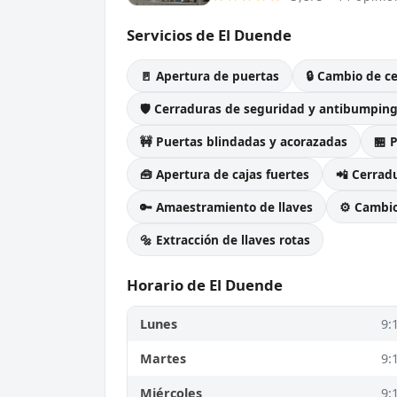
Servicios de El Duende
🚪 Apertura de puertas
🔒 Cambio de c
🛡️ Cerraduras de seguridad y antibumpin
🚧 Puertas blindadas y acorazadas
🏪 
🧰 Apertura de cajas fuertes
📲 Cerradu
🔑 Amaestramiento de llaves
⚙️ Cambi
🔩 Extracción de llaves rotas
Horario de El Duende
Lunes
9:
Martes
9:
Miércoles
9: