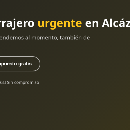
rrajero
urgente
en Alcáz
 atendemos al momento, también de
upuesto gratis
s
💶 Sin compromiso