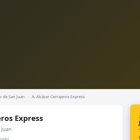
ar de San Juan
›
A. Alcázar Cerrajeros Express
eros Express
 Juan
iones