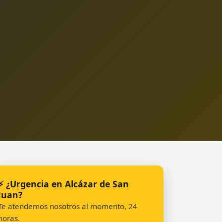
⚡ ¿Urgencia en Alcázar de San
Juan?
Te atendemos nosotros al momento, 24
horas.