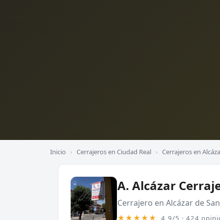
Inicio
›
Cerrajeros en Ciudad Real
›
Cerrajeros en Alcáz
A. Alcázar Cerraj
Cerrajero en Alcázar de San
★★★★★
4,9/5 · 424 opin