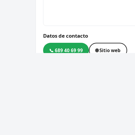
Datos de contacto
📞 689 40 69 99
🌐 Sitio web
Dirección
Calle del, Calle Dr. Bonarde
Código postal
13600
Cerrajero Urgente 24 Horas
Servic