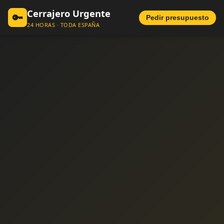
Cerrajero Urgente
🔑
Pedir presupuesto
24 HORAS · TODA ESPAÑA