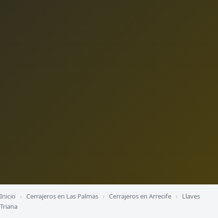
Inicio
›
Cerrajeros en Las Palmas
›
Cerrajeros en Arrecife
›
Llaves
Triana