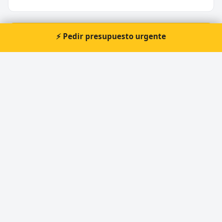
⚡ Pedir presupuesto urgente
⚡ ¿Urgencia en Avilés?
Te atendemos nosotros al momento, 24 horas.
📞 Solicitar llamada
Pedir presupuesto
Otros cerrajeros en Avilés
🔑
Cerrajeros Avilés Aperkey
Cerrajero Urgente 24 Horas