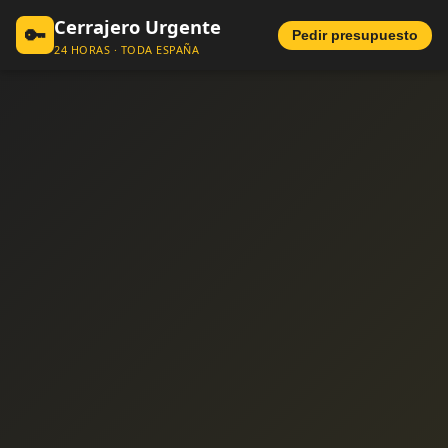
Cerrajero Urgente
🔑
Pedir presupuesto
24 HORAS · TODA ESPAÑA