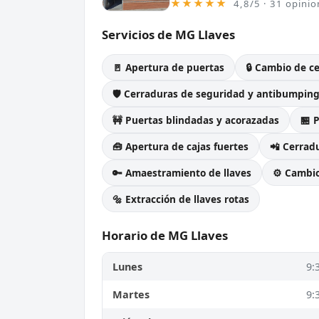
★★★★★
4,8/5 · 31 opinio
Servicios de MG Llaves
🚪 Apertura de puertas
🔒 Cambio de c
🛡️ Cerraduras de seguridad y antibumpin
🚧 Puertas blindadas y acorazadas
🏪 
🧰 Apertura de cajas fuertes
📲 Cerradu
🔑 Amaestramiento de llaves
⚙️ Cambi
🔩 Extracción de llaves rotas
Horario de MG Llaves
Lunes
9:
Martes
9: