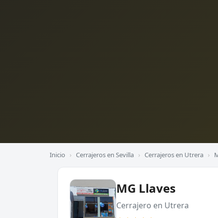
Inicio
›
Cerrajeros en Sevilla
›
Cerrajeros en Utrera
›
M
MG Llaves
Cerrajero en Utrera