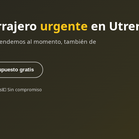
rrajero
urgente
en Utre
 atendemos al momento, también de
upuesto gratis
s
💶 Sin compromiso