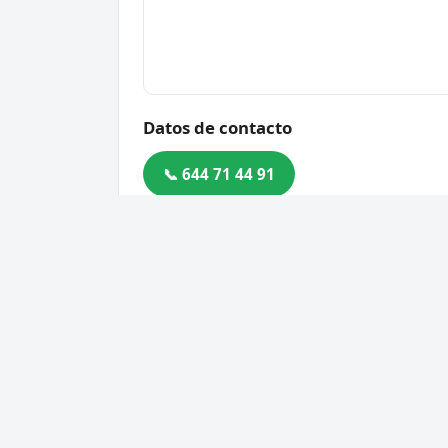
Datos de contacto
📞 644 71 44 91
Dirección
C/Constelación Pegaso 2, C.
Sevilla
Código postal
41710
Cerrajero Urgente 24 Horas
Servic