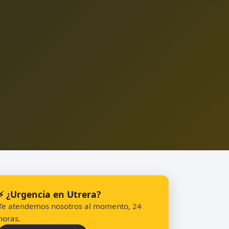
⚡ ¿Urgencia en Utrera?
Te atendemos nosotros al momento, 24
horas.