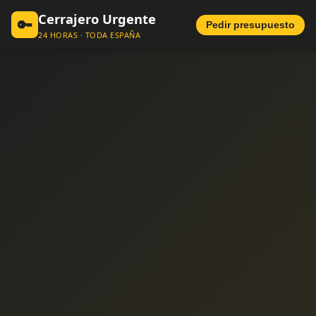
Cerrajero Urgente
🔑
Pedir presupuesto
24 HORAS · TODA ESPAÑA