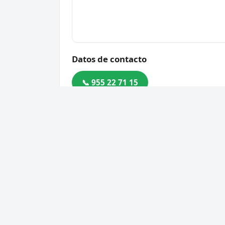
Datos de contacto
📞 955 22 71 15
Dirección
C. Ing. la Cierva, 91, 41006 
Código postal
41006
Cerrajero Urgente 24 Horas
Servic
Directorio de cerrajeros profesionales
Apertu