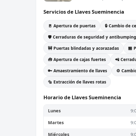
Servicios de Llaves Sueminencia
🚪 Apertura de puertas
🔒 Cambio de c
🛡️ Cerraduras de seguridad y antibumpin
🚧 Puertas blindadas y acorazadas
🏪 
🧰 Apertura de cajas fuertes
📲 Cerradu
🔑 Amaestramiento de llaves
⚙️ Cambi
🔩 Extracción de llaves rotas
Horario de Llaves Sueminencia
Lunes
9:
Martes
9:
Miércoles
9: