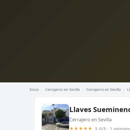
Inicio
›
Cerrajeros en Sevilla
›
Cerrajeros en Sevilla
›
L
Llaves Sueminen
Cerrajero en Sevilla
★★★★★
5,0/5 · 1 opinion