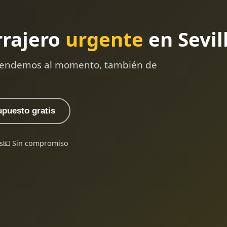
rrajero
urgente
en Sevil
 atendemos al momento, también de
upuesto gratis
s
💶 Sin compromiso