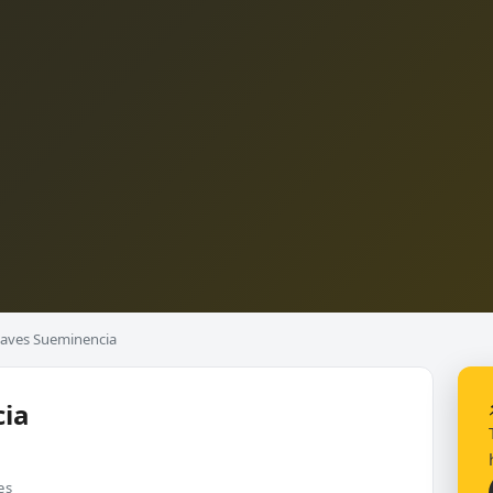
laves Sueminencia
cia
es