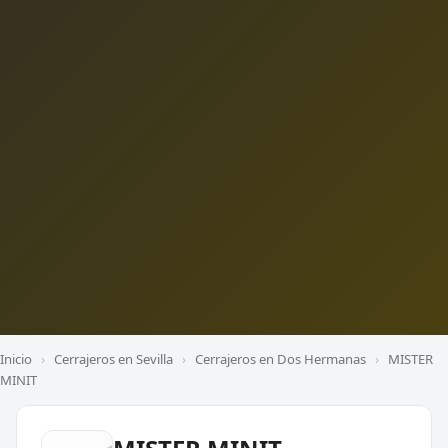
Inicio
›
Cerrajeros en Sevilla
›
Cerrajeros en Dos Hermanas
›
MISTER
MINIT