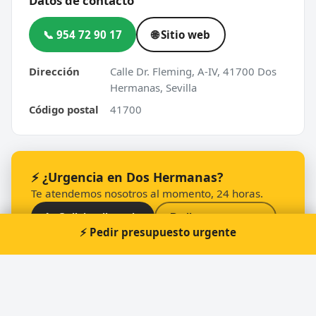
Datos de contacto
📞 954 72 90 17
🌐 Sitio web
Dirección
Calle Dr. Fleming, A-IV, 41700 Dos
Hermanas, Sevilla
Código postal
41700
⚡ ¿Urgencia en Dos Hermanas?
Te atendemos nosotros al momento, 24 horas.
📞 Solicitar llamada
Pedir presupuesto
⚡ Pedir presupuesto urgente
Otros cerrajeros en Dos Hermanas
🔑
j&e llaves y cerraduras.