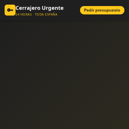
Cerrajero Urgente
🔑
Pedir presupuesto
24 HORAS · TODA ESPAÑA