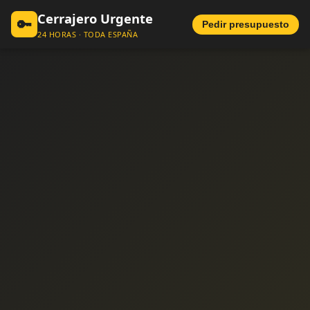
Cerrajero Urgente
🔑
Pedir presupuesto
24 HORAS · TODA ESPAÑA