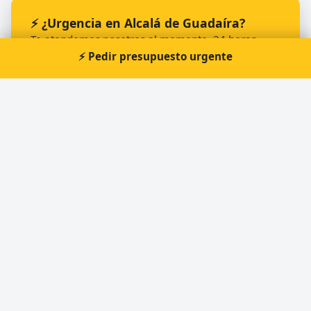
⚡ ¿Urgencia en Alcalá de Guadaíra?
Te atendemos nosotros al momento, 24 horas.
⚡ Pedir presupuesto urgente
📞 Solicitar llamada
Pedir presupuesto
Otros cerrajeros en Alcalá de Guadaíra
🔑
VEGACERRAJEROS
🔑
Cays - Cerrojos Andaluces de Seguridad
🔑
Cerrajero Alcalá | Urgencias e Instalaciones