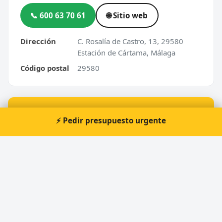
📞 600 63 70 61
🌐 Sitio web
Dirección
C. Rosalía de Castro, 13, 29580
Estación de Cártama, Málaga
Código postal
29580
⚡ ¿Urgencia en Estación de Cártama?
⚡ Pedir presupuesto urgente
Te atendemos nosotros al momento, 24 horas.
📞 Solicitar llamada
Pedir presupuesto