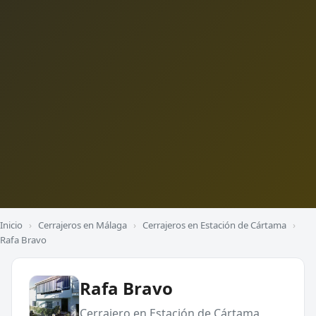
Inicio
›
Cerrajeros en Málaga
›
Cerrajeros en Estación de Cártama
›
Rafa Bravo
Rafa Bravo
Cerrajero en Estación de Cártama