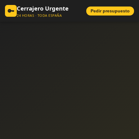
Cerrajero Urgente
🔑
Pedir presupuesto
24 HORAS · TODA ESPAÑA