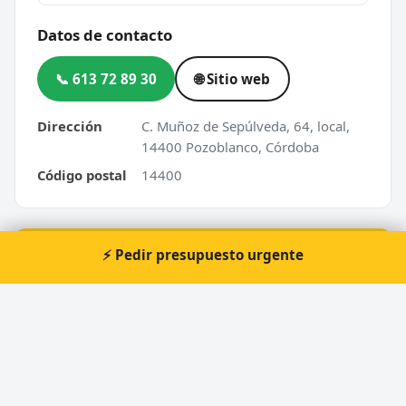
Datos de contacto
📞 613 72 89 30
🌐 Sitio web
Dirección
C. Muñoz de Sepúlveda, 64, local,
14400 Pozoblanco, Córdoba
Código postal
14400
⚡ Pedir presupuesto urgente
⚡ ¿Urgencia en Pozoblanco?
Te atendemos nosotros al momento, 24 horas.
📞 Solicitar llamada
Pedir presupuesto