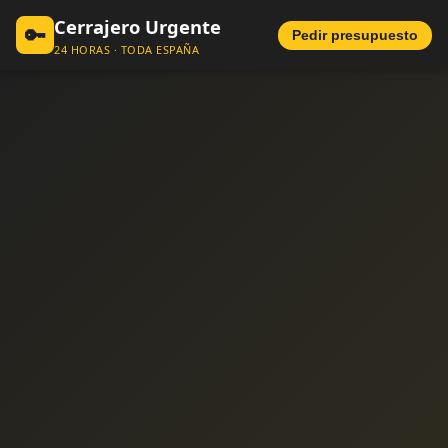
Cerrajero Urgente
🔑
Pedir presupuesto
24 HORAS · TODA ESPAÑA