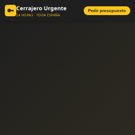
Cerrajero Urgente
🔑
Pedir presupuesto
24 HORAS · TODA ESPAÑA