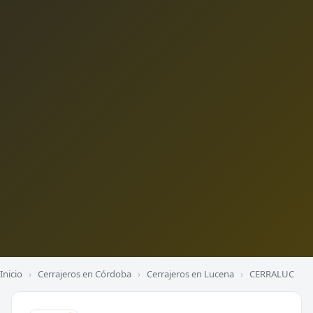
Inicio
›
Cerrajeros en Córdoba
›
Cerrajeros en Lucena
›
CERRALUC