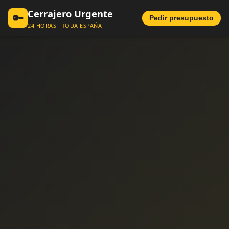
Cerrajero Urgente
🔑
Pedir presupuesto
24 HORAS · TODA ESPAÑA