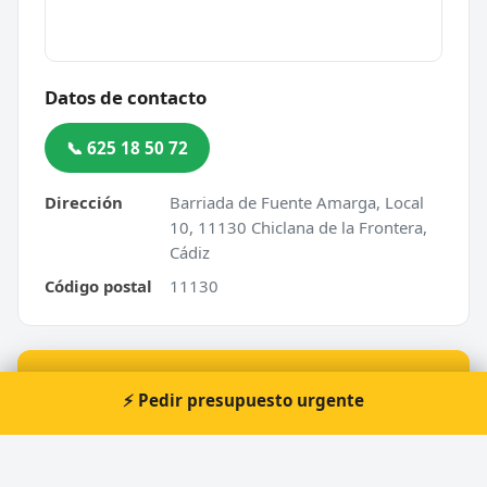
Datos de contacto
📞 625 18 50 72
Dirección
Barriada de Fuente Amarga, Local
10, 11130 Chiclana de la Frontera,
Cádiz
Código postal
11130
⚡ ¿Urgencia en Chiclana de la Frontera?
⚡ Pedir presupuesto urgente
Te atendemos nosotros al momento, 24 horas.
📞 Solicitar llamada
Pedir presupuesto