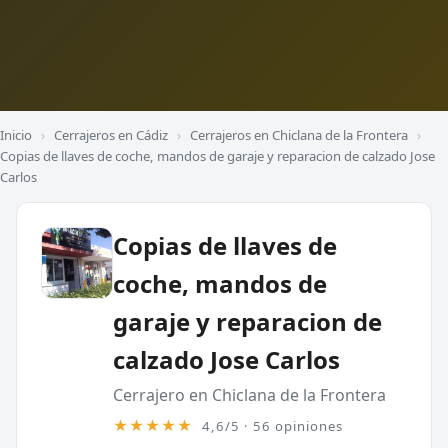
Inicio
›
Cerrajeros en Cádiz
›
Cerrajeros en Chiclana de la Frontera
›
Copias de llaves de coche, mandos de garaje y reparacion de calzado Jose
Carlos
Copias de llaves de
coche, mandos de
garaje y reparacion de
calzado Jose Carlos
Cerrajero en Chiclana de la Frontera
★★★★★
4,6/5 · 56 opiniones