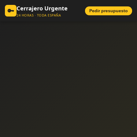
Cerrajero Urgente
🔑
Pedir presupuesto
24 HORAS · TODA ESPAÑA