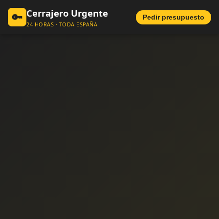
Cerrajero Urgente
🔑
Pedir presupuesto
24 HORAS · TODA ESPAÑA