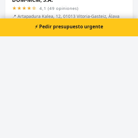
★★★★☆
4,1 (49 opiniones)
📍 Artapadura Kalea, 12, 01013 Vitoria-Gasteiz, Álava
🕐 Domingo: Cerrado, Jueves: 8:00–12:45, 14...
⚡ Pedir presupuesto urgente
Ver ficha
MISTER MINIT
★★★★☆
3,9 (24 opiniones)
📍 El Corte Inglés, Bake kalea, 2, 01004 Vitoria-Gasteiz,
Álava
🕐 Domingo: Cerrado, Jueves: 9:30–21:30, Lu...
Ver ficha