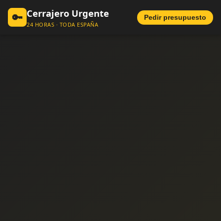
Cerrajero Urgente
🔑
Pedir presupuesto
24 HORAS · TODA ESPAÑA